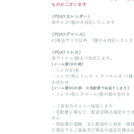
ものがございます
〈PDAYカレンダー〉
全サイズ1個のみ対応いたします
〈PDAYデコール〉
A3相当サイズ以外、1個のみ対応いたしま
〈PDAYトレカ〉
全アイテム2個まで対応します。
【メール便OKの例】
・トレカを2枚
・トレカ1枚とトレカ ＋ キーホルダー1個
み合わせ
【メール便NGの例 ※宅配便でお送りします】
・トレカ1枚とデコール1個の組み合わせ
・ご自宅のポストへ投函します
・宅配便と異なり、配送日時の指定がで
せん
・投函後の盗難、また配送中に紛失・破
た場合でもご返金及び商品の返品交換は