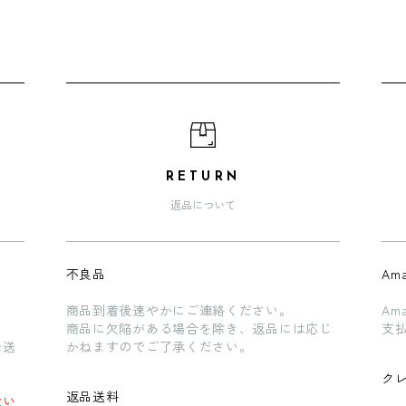
RETURN
返品について
不良品
Ama
商品到着後速やかにご連絡ください。
Am
商品に欠陥がある場合を除き、返品には応じ
支
発送
かねますのでご了承ください。
ク
返品送料
ない