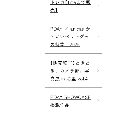
トレカ【1/15まで販
売】
PDAY × anicas か
わいいペットグッ
ズ特集！2026
【販売終了】ときど
き、カメラ部。写
真展 in 清里 vol.4
PDAY SHOWCASE
掲載作品