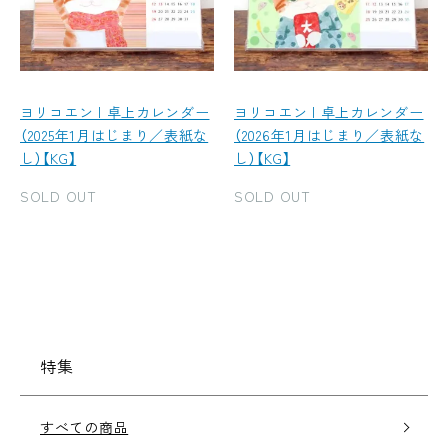
ヨリコエン | 卓上カレンダー
ヨリコエン | 卓上カレンダー
（2025年1月はじまり／表紙な
（2026年1月はじまり／表紙な
し）【KG】
し）【KG】
SOLD OUT
SOLD OUT
特集
すべての商品