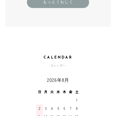
もっとくわしく
CALENDAR
カレンダー
2026年8月
日
月
火
水
木
金
土
1
2
3
4
5
6
7
8