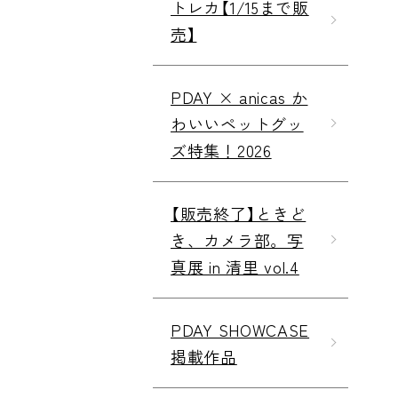
トレカ【1/15まで販
売】
PDAY × anicas か
わいいペットグッ
ズ特集！2026
【販売終了】ときど
き、カメラ部。写
真展 in 清里 vol.4
PDAY SHOWCASE
掲載作品