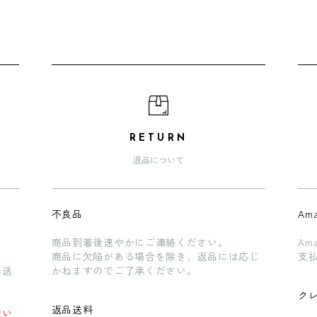
RETURN
返品について
不良品
Ama
商品到着後速やかにご連絡ください。
Am
商品に欠陥がある場合を除き、返品には応じ
支
発送
かねますのでご了承ください。
ク
返品送料
ない