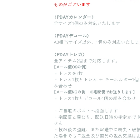
ものがございます
〈PDAYカレンダー〉
全サイズ1個のみ対応いたします
〈PDAYデコール〉
A3相当サイズ以外、1個のみ対応いたしま
〈PDAYトレカ〉
全アイテム2個まで対応します。
【メール便OKの例】
・トレカを2枚
・トレカ1枚とトレカ ＋ キーホルダー1個
み合わせ
【メール便NGの例 ※宅配便でお送りします】
・トレカ1枚とデコール1個の組み合わせ
・ご自宅のポストへ投函します
・宅配便と異なり、配送日時の指定がで
せん
・投函後の盗難、また配送中に紛失・破
た場合でもご返金及び商品の返品交換は