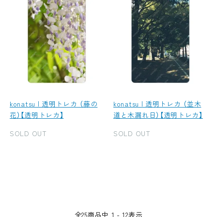
konatsu | 透明トレカ （藤の
konatsu | 透明トレカ （並木
花）【透明トレカ】
道と木漏れ日）【透明トレカ】
SOLD OUT
SOLD OUT
全
25
商品中
1 - 12
表示