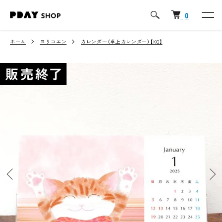
0
ホーム
ヨリコエン
カレンダー（卓上カレンダー）【KG】