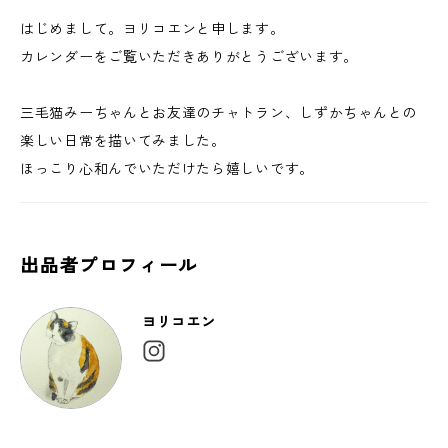
はじめまして。ヨリコエンと申します。
カレンダーをご覧いただきありがとうございます。
三毛猫みーちゃんとお友達のチャトラン、しずかちゃんとの
楽しい日常を描いてみました。
ほっこり心和んでいただけたら嬉しいです。
出品者プロフィール
ヨリコエン