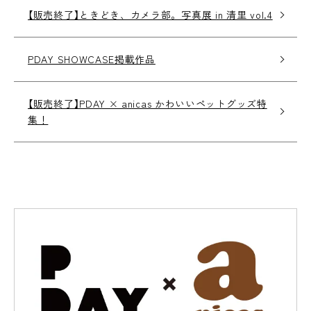
【販売終了】ときどき、カメラ部。写真展 in 清里 vol.4
PDAY SHOWCASE掲載作品
【販売終了】PDAY × anicas かわいいペットグッズ特
集！