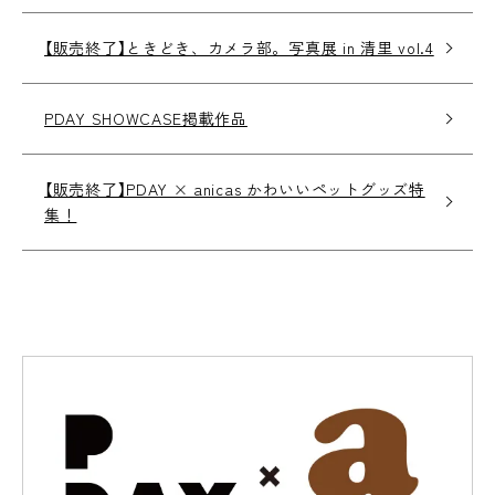
【販売終了】ときどき、カメラ部。写真展 in 清里 vol.4
PDAY SHOWCASE掲載作品
【販売終了】PDAY × anicas かわいいペットグッズ特
集！