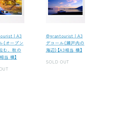
ourist | A3
@grantourist | A3
ル（オープン
デコール（瀬戸内の
包む、秋の
海辺）【A3相当 横】
3相当 横】
SOLD OUT
OUT