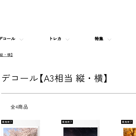
デコール
トレカ
特集
 縦・横】
デコール【A3相当 縦・横】
全4商品