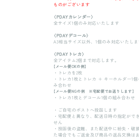
ものがございます
〈PDAYカレンダー〉
全サイズ1個のみ対応いたします
〈PDAYデコール〉
A3相当サイズ以外、1個のみ対応いたしま
〈PDAYトレカ〉
全アイテム2個まで対応します。
【メール便OKの例】
・トレカを2枚
・トレカ1枚とトレカ ＋ キーホルダー1個
み合わせ
【メール便NGの例 ※宅配便でお送りします】
・トレカ1枚とデコール1個の組み合わせ
・ご自宅のポストへ投函します
・宅配便と異なり、配送日時の指定がで
せん
・投函後の盗難、また配送中に紛失・破
た場合でもご返金及び商品の返品交換は