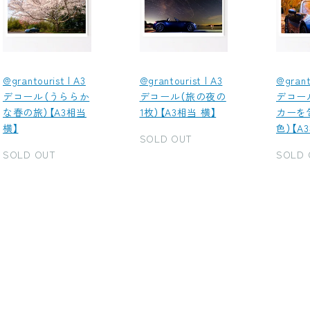
@grantourist | A3
@grantourist | A3
@grant
デコール（うららか
デコール（旅の夜の
デコー
な春の旅）【A3相当
1枚）【A3相当 横】
カーを
横】
色）【A
SOLD OUT
SOLD OUT
SOLD 