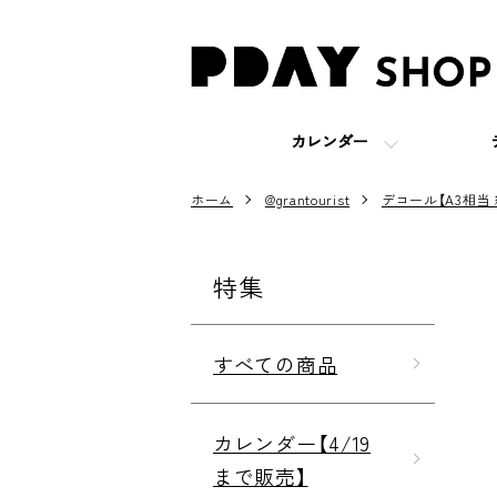
カレンダー
ホーム
@grantourist
デコール【A3相当
特集
すべての商品
カレンダー【4/19
まで販売】