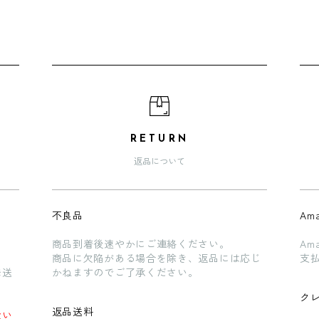
RETURN
返品について
不良品
Ama
商品到着後速やかにご連絡ください。
Am
商品に欠陥がある場合を除き、返品には応じ
支
発送
かねますのでご了承ください。
ク
返品送料
ない