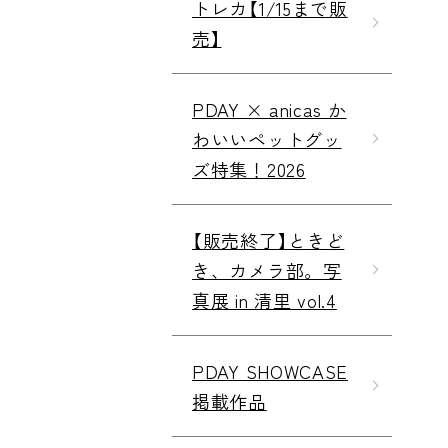
トレカ【1/15まで販
売】
PDAY × anicas か
わいいペットグッ
ズ特集！2026
【販売終了】ときど
き、カメラ部。写
真展 in 清里 vol.4
PDAY SHOWCASE
掲載作品