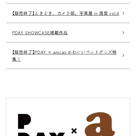
【販売終了】ときどき、カメラ部。写真展 in 清里 vol.4
PDAY SHOWCASE掲載作品
【販売終了】PDAY × anicas かわいいペットグッズ特
集！