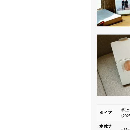
卓上
タイプ
（2
本体サ
H14