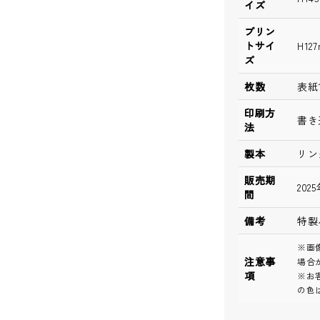
イズ
プリン
トサイ
H12
ズ
枚数
表紙
印刷方
書き
法
製本
リン
販売期
202
間
備考
特製
※画
注意事
場合
項
※お
の色