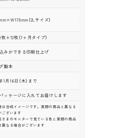
7mm×W178mm（2Lサイズ）
1枚+12枚（1ヶ月タイプ）
込みができる印刷仕上げ
グ製本
5年1月16日（木）まで
パッケージに入れてお届けします
像は合成イメージです。実際の商品と異なる
がございます
客さまのモニターで見ている色と実際の商品
は異なる場合がございます