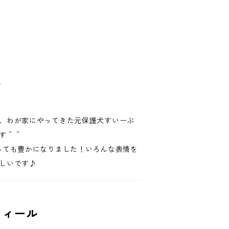
て
、わが家にやってきた元保護犬すいーぶ
す＾＾
っても豊かになりました！いろんな表情を
しいです♪
フィール