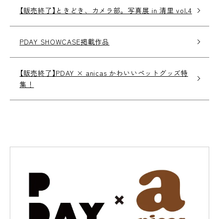
【販売終了】ときどき、カメラ部。写真展 in 清里 vol.4
PDAY SHOWCASE掲載作品
【販売終了】PDAY × anicas かわいいペットグッズ特
集！