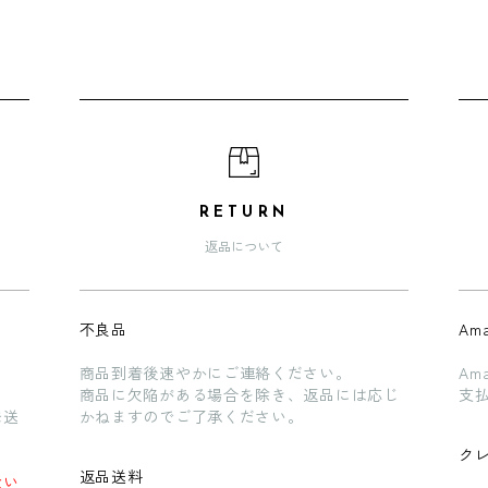
RETURN
返品について
不良品
Ama
商品到着後速やかにご連絡ください。
Am
商品に欠陥がある場合を除き、返品には応じ
支
発送
かねますのでご了承ください。
ク
返品送料
ない