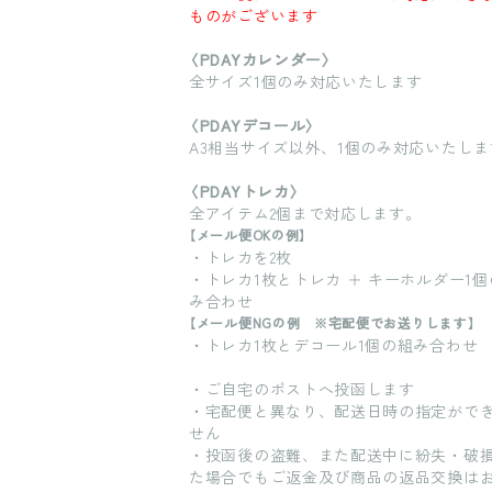
ものがございます
〈PDAYカレンダー〉
全サイズ1個のみ対応いたします
〈PDAYデコール〉
A3相当サイズ以外、1個のみ対応いたしま
〈PDAYトレカ〉
全アイテム2個まで対応します。
【メール便OKの例】
・トレカを2枚
・トレカ1枚とトレカ ＋ キーホルダー1個
み合わせ
【メール便NGの例 ※宅配便でお送りします】
・トレカ1枚とデコール1個の組み合わせ
・ご自宅のポストへ投函します
・宅配便と異なり、配送日時の指定がで
せん
・投函後の盗難、また配送中に紛失・破
た場合でもご返金及び商品の返品交換は