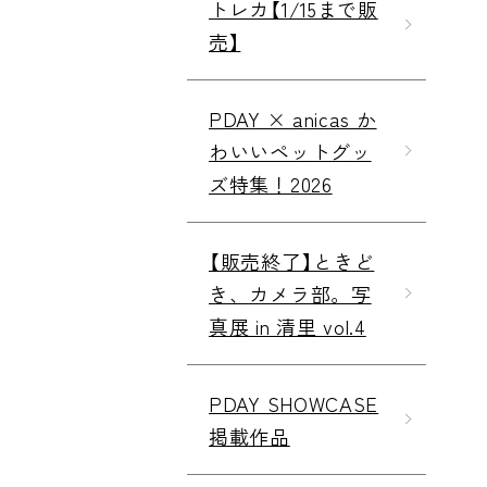
トレカ【1/15まで販
売】
PDAY × anicas か
わいいペットグッ
ズ特集！2026
【販売終了】ときど
き、カメラ部。写
真展 in 清里 vol.4
PDAY SHOWCASE
掲載作品