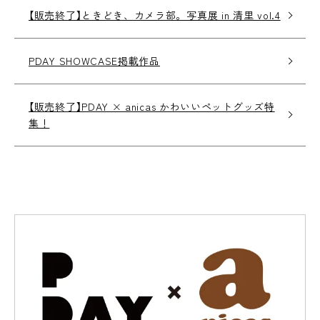
【販売終了】ときどき、カメラ部。写真展 in 清里 vol.4
PDAY SHOWCASE掲載作品
【販売終了】PDAY × anicas かわいいペットグッズ特
集！