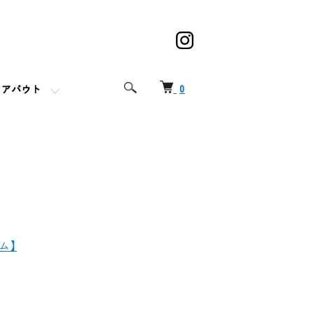
0
アバウト
ム】