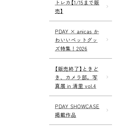
トレカ【1/15まで販
売】
PDAY × anicas か
わいいペットグッ
ズ特集！2026
【販売終了】ときど
き、カメラ部。写
真展 in 清里 vol.4
PDAY SHOWCASE
掲載作品