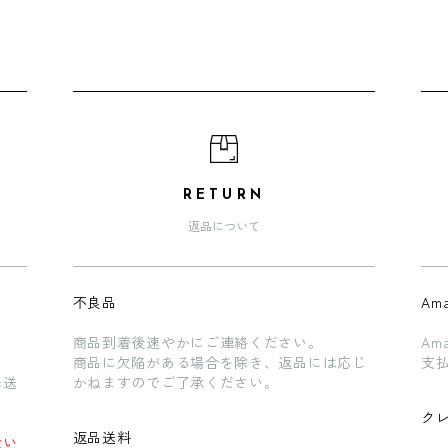
RETURN
返品について
不良品
Ama
商品到着後速やかにご連絡ください。
Am
商品に欠陥がある場合を除き、返品には応じ
支
発送
かねますのでご了承ください。
ク
返品送料
ない