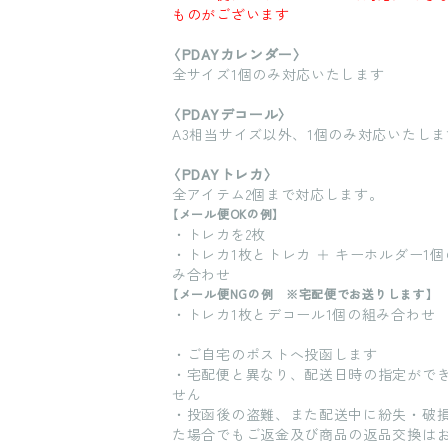
ものがございます
〈PDAYカレンダー〉
全サイズ1個のみ対応いたします
〈PDAYデコール〉
A3相当サイズ以外、1個のみ対応いたしま
〈PDAYトレカ〉
全アイテム2個まで対応します。
【メール便OKの例】
・トレカを2枚
・トレカ1枚とトレカ ＋ キーホルダー1個
み合わせ
【メール便NGの例 ※宅配便でお送りします】
・トレカ1枚とデコール1個の組み合わせ
・ご自宅のポストへ投函します
・宅配便と異なり、配送日時の指定がで
せん
・投函後の盗難、また配送中に紛失・破
た場合でもご返金及び商品の返品交換は