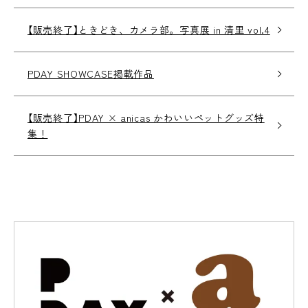
【販売終了】ときどき、カメラ部。写真展 in 清里 vol.4
PDAY SHOWCASE掲載作品
【販売終了】PDAY × anicas かわいいペットグッズ特
集！