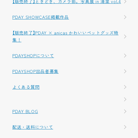
【販売終了】ときどき、カメラ部。写真展 in 清里 vol.4
PDAY SHOWCASE掲載作品
【販売終了】PDAY × anicas かわいいペットグッズ特
集！
PDAYSHOPについて
PDAYSHOP出品者募集
よくある質問
PDAY BLOG
配送・送料について