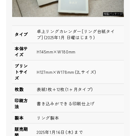
卓上リングカレンダー［リング台紙タイ
タイプ
プ］（2025年1月 日曜はじまり）
本体サ
H145mm×W180mm
イズ
プリン
トサイ
H127mm×W178mm（2Lサイズ）
ズ
枚数
表紙1枚+12枚（1ヶ月タイプ）
印刷方
書き込みができる印刷仕上げ
法
製本
リング製本
販売期
2025年1月16日（木）まで
間