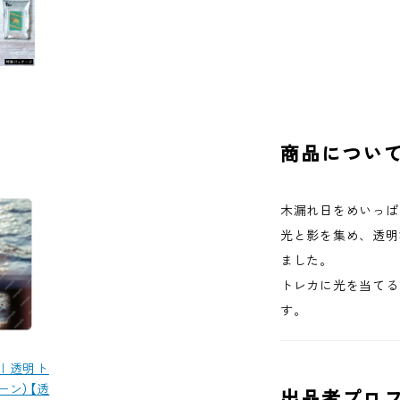
商品につい
木漏れ日をめいっぱ
光と影を集め、透明
ました。
トレカに光を当てる
す。
m | 透明ト
ーン）【透
出品者プロ