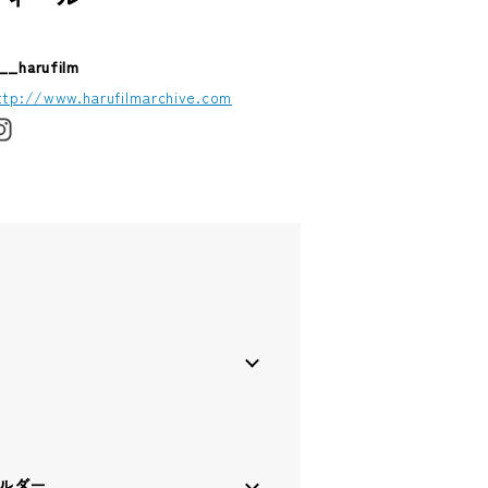
__harufilm
ttp://www.harufilmarchive.com
ホルダー