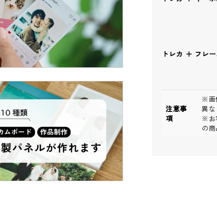
トレカ ＋ フレ
※画
注意事
異な
項
※お
の商