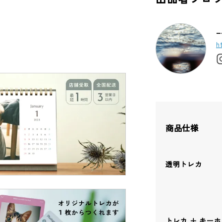
_
h
商品仕様
透明トレカ
トレカ ＋ キー