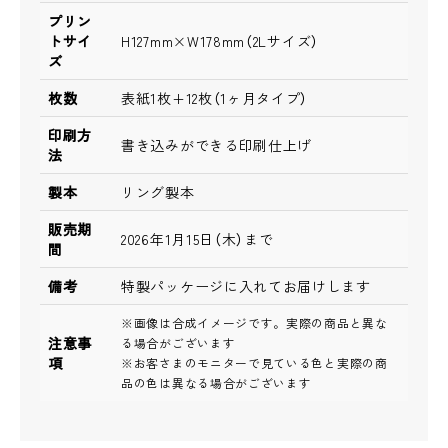
プリン
トサイ
H127mm×W178mm（2Lサイズ）
ズ
枚数
表紙1枚+12枚（1ヶ月タイプ）
印刷方
書き込みができる印刷仕上げ
法
製本
リング製本
販売期
2026年1月15日（木）まで
間
備考
特製パッケージに入れてお届けします
※画像は合成イメージです。実際の商品と異な
注意事
る場合がございます
項
※お客さまのモニターで見ている色と実際の商
品の色は異なる場合がございます