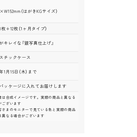
2×W152mm（はがきKGサイズ）
1枚+12枚（1ヶ月タイプ）
がキレイな『銀写真仕上げ』
スチックケース
6年1月15日（木）まで
パッケージに入れてお届けします
像は合成イメージです。実際の商品と異なる
がございます
客さまのモニターで見ている色と実際の商品
は異なる場合がございます