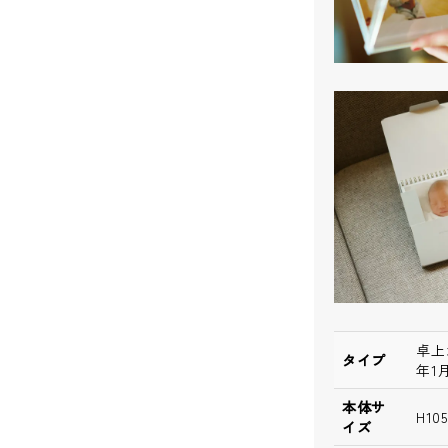
卓上
タイプ
年1
本体サ
H10
イズ