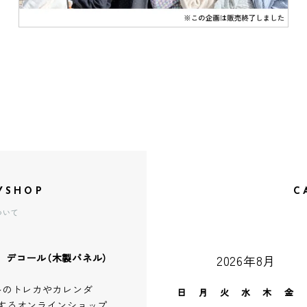
YSHOP
C
ついて
、デコール（木製パネル）
2026年8月
ルのトレカやカレンダ
日
月
火
水
木
金
するオンラインショップ