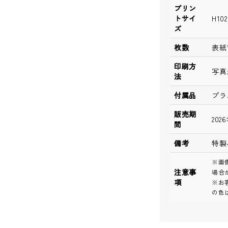
プリン
トサイ
H10
ズ
枚数
表紙
印刷方
写真
法
付属品
プラ
販売期
202
間
備考
特製
※画
注意事
場合
項
※お
の色