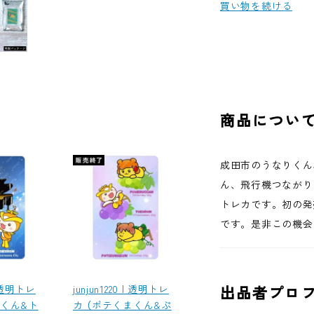
買い物を続ける
商品につい
成田市のうなりくん
ん、飛行機つながり
トレカです。初の発
です。是非この機会
 | 透明トレ
junjun1220 | 透明トレ
出品者プロ
まくん&ト
カ （ポテくまくん&ぷ