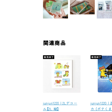
関連商品
junjun1220 | 2Lデコー
junjun1220
ル【2L 縦】
カ （ポテく