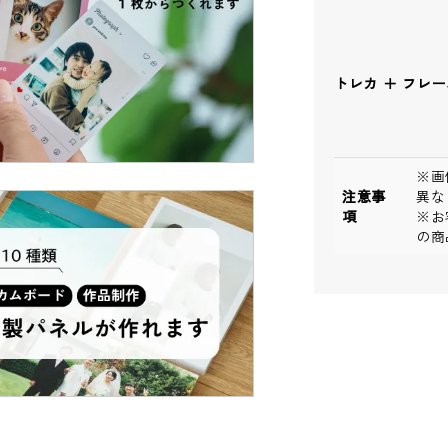
トレカ ＋ フレ
※画
注意事
異な
項
※お
の商