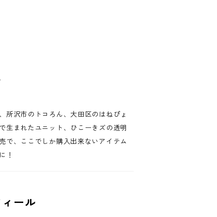
て
、所沢市のトコろん、大田区のはねぴょ
で生まれたユニット、ひこーきズの透明
売で、ここでしか購入出来ないアイテム
に！
フィール