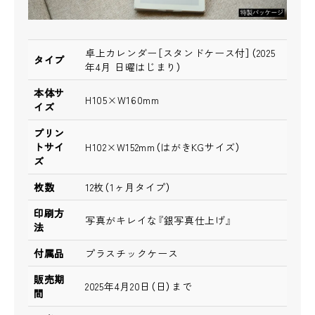
卓上カレンダー［スタンドケース付］（2025
タイプ
年4月 日曜はじまり）
本体サ
H105×W160mm
イズ
プリン
トサイ
H102×W152mm（はがきKGサイズ）
ズ
枚数
12枚（1ヶ月タイプ）
印刷方
写真がキレイな『銀写真仕上げ』
法
付属品
プラスチックケース
販売期
2025年4月20日（日）まで
間