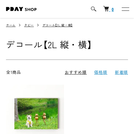
0
ホーム
タビー
デコール【2L 縦・横】
デコール【2L 縦・横】
全1商品
おすすめ順
価格順
新着順